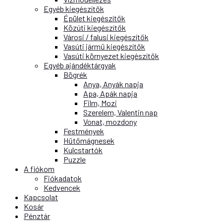
Egyéb kiegészítők
Épület kiegészítők
Közúti kiegészítők
Városi / falusi kiegészítők
Vasúti jármű kiegészítők
Vasúti környezet kiegészítők
Egyéb ajándéktárgyak
Bögrék
Anya, Anyák napja
Apa, Apák napja
Film, Mozi
Szerelem, Valentin nap
Vonat, mozdony
Festmények
Hűtőmágnesek
Kulcstartók
Puzzle
A fiókom
Fiókadatok
Kedvencek
Kapcsolat
Kosár
Pénztár