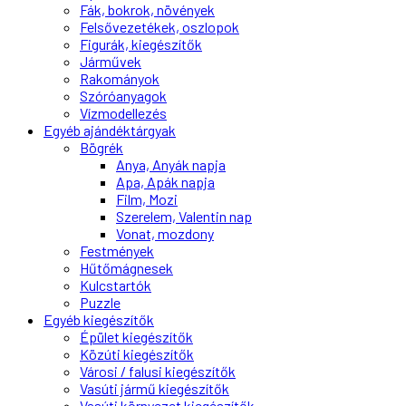
Fák, bokrok, növények
Felsővezetékek, oszlopok
Figurák, kiegészítők
Járművek
Rakományok
Szóróanyagok
Vízmodellezés
Egyéb ajándéktárgyak
Bögrék
Anya, Anyák napja
Apa, Apák napja
Film, Mozi
Szerelem, Valentin nap
Vonat, mozdony
Festmények
Hűtőmágnesek
Kulcstartók
Puzzle
Egyéb kiegészítők
Épület kiegészítők
Közúti kiegészítők
Városi / falusi kiegészítők
Vasúti jármű kiegészítők
Vasúti környezet kiegészítők