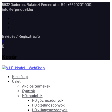
5932 Gádoros, Rákóczi Ferenc utca 54.
+36202011000
info@vipmodell.hu
Facebook
Instagram
Youtube
Belépés / Regisztráció
0
0
Kosár
Kezdőlap
Üzlet
Akciós termékek
Gyártók
H0 modellek
H0 gőzmozdonyok
H0 dízelmozdonyok
H0 villanymozdonyok