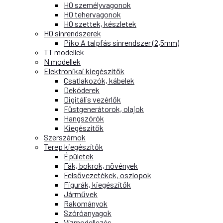
H0 személyvagonok
H0 tehervagonok
H0 szettek, készletek
H0 sínrendszerek
Piko A talpfás sínrendszer (2,5mm)
TT modellek
N modellek
Elektronikai kiegészítők
Csatlakozók, kábelek
Dekóderek
Digitális vezérlők
Füstgenerátorok, olajok
Hangszórók
Kiegészítők
Szerszámok
Terep kiegészítők
Épületek
Fák, bokrok, növények
Felsővezetékek, oszlopok
Figurák, kiegészítők
Járművek
Rakományok
Szóróanyagok
Vízmodellezés