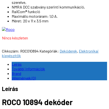
szerelve,
NMRA DCC szabvány szerinti kommunikáció,
RailCom® funkció
Maximális motoráram: 1,0 A.
Méret: 20 x 11 x 3,5 mm
Nincs készleten
Cikkszám:
ROCO10894
Kategóriák:
Dekóderek
,
Elektronikai
kiegészítők
Leírás
További információk
Brand
Vélemények (0)
Leírás
ROCO 10894 dekóder