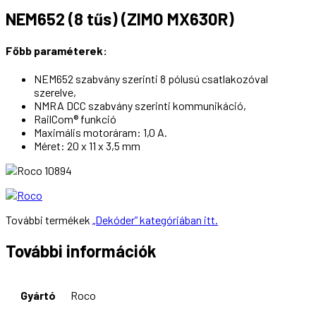
NEM652 (8 tűs) (ZIMO MX630R)
Főbb paraméterek:
NEM652 szabvány szerinti 8 pólusú csatlakozóval
szerelve,
NMRA DCC szabvány szerinti kommunikáció,
RailCom® funkció
Maximális motoráram: 1,0 A.
Méret: 20 x 11 x 3,5 mm
További termékek
„Dekóder” kategóriában itt.
További információk
Gyártó
Roco