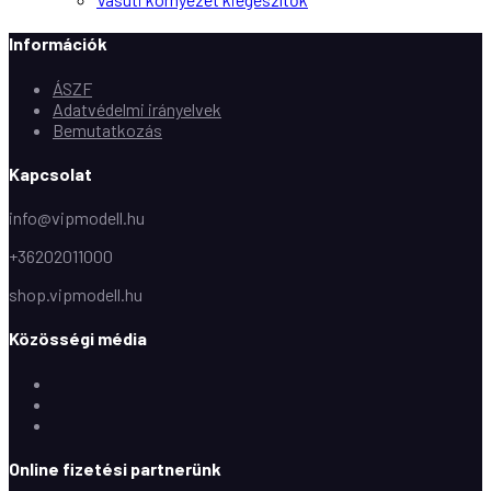
Információk
ÁSZF
Adatvédelmi irányelvek
Bemutatkozás
Kapcsolat
info@vipmodell.hu
+36202011000
shop.vipmodell.hu
Közösségi média
Facebook
Instagram
Youtube
Online fizetési partnerünk