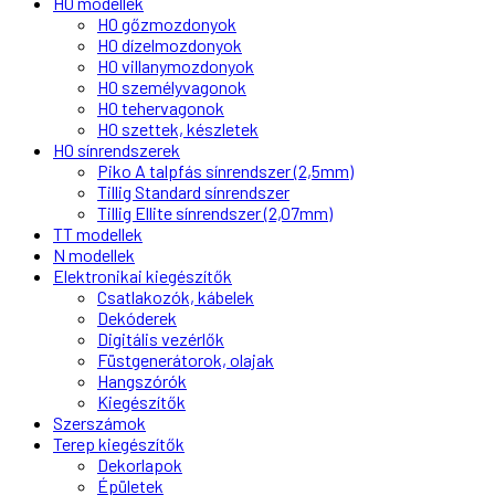
H0 modellek
H0 gőzmozdonyok
H0 dízelmozdonyok
H0 villanymozdonyok
H0 személyvagonok
H0 tehervagonok
H0 szettek, készletek
H0 sínrendszerek
Piko A talpfás sínrendszer (2,5mm)
Tillig Standard sínrendszer
Tillig Ellite sínrendszer (2,07mm)
TT modellek
N modellek
Elektronikai kiegészítők
Csatlakozók, kábelek
Dekóderek
Digitális vezérlők
Füstgenerátorok, olajak
Hangszórók
Kiegészítők
Szerszámok
Terep kiegészítők
Dekorlapok
Épületek