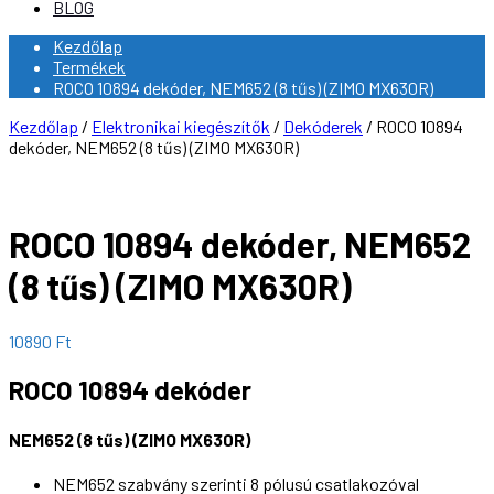
BLOG
Kezdőlap
Termékek
ROCO 10894 dekóder, NEM652 (8 tűs) (ZIMO MX630R)
Kezdőlap
/
Elektronikai kiegészítők
/
Dekóderek
/ ROCO 10894
dekóder, NEM652 (8 tűs) (ZIMO MX630R)
ROCO 10894 dekóder, NEM652
(8 tűs) (ZIMO MX630R)
10890
Ft
ROCO 10894 dekóder
NEM652 (8 tűs) (ZIMO MX630R)
NEM652 szabvány szerinti 8 pólusú csatlakozóval