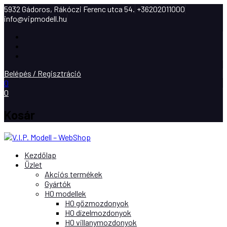
5932 Gádoros, Rákóczi Ferenc utca 54.
+36202011000
info@vipmodell.hu
Facebook
Instagram
Youtube
Belépés / Regisztráció
0
0
Kosár
Kezdőlap
Üzlet
Akciós termékek
Gyártók
H0 modellek
H0 gőzmozdonyok
H0 dízelmozdonyok
H0 villanymozdonyok