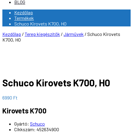
BLOG
Kezdőlap
Termékek
Schuco Kirovets K700, H0
Kezdőlap
/
Terep kiegészítők
/
Járművek
/ Schuco Kirovets
K700, H0
Schuco Kirovets K700, H0
6990
Ft
Kirovets K700
Gyártó:
Schuco
Cikkszám: 452634900