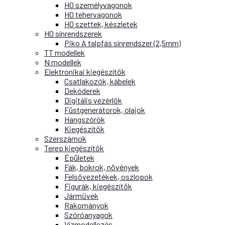
H0 személyvagonok
H0 tehervagonok
H0 szettek, készletek
H0 sínrendszerek
Piko A talpfás sínrendszer (2,5mm)
TT modellek
N modellek
Elektronikai kiegészítők
Csatlakozók, kábelek
Dekóderek
Digitális vezérlők
Füstgenerátorok, olajok
Hangszórók
Kiegészítők
Szerszámok
Terep kiegészítők
Épületek
Fák, bokrok, növények
Felsővezetékek, oszlopok
Figurák, kiegészítők
Járművek
Rakományok
Szóróanyagok
Vízmodellezés