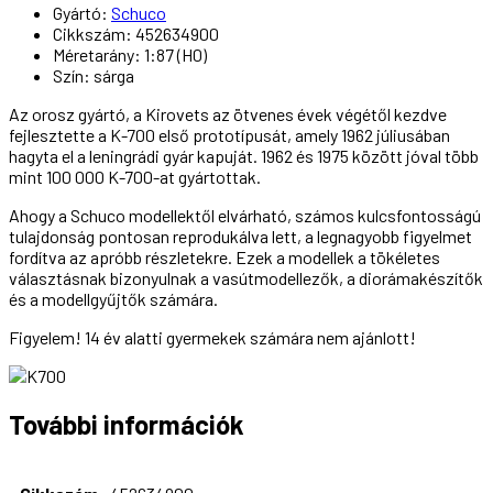
Gyártó:
Schuco
Cikkszám: 452634900
Méretarány: 1:87 (H0)
Szín: sárga
Az orosz gyártó, a Kirovets az ötvenes évek végétől kezdve
fejlesztette a K-700 első prototípusát, amely 1962 júliusában
hagyta el a leningrádi gyár kapuját. 1962 és 1975 között jóval több
mint 100 000 K-700-at gyártottak.
Ahogy a Schuco modellektől elvárható, számos kulcsfontosságú
tulajdonság pontosan reprodukálva lett, a legnagyobb figyelmet
fordítva az apróbb részletekre. Ezek a modellek a tökéletes
választásnak bizonyulnak a vasútmodellezők, a diorámakészítők
és a modellgyűjtők számára.
Figyelem! 14 év alatti gyermekek számára nem ajánlott!
További információk