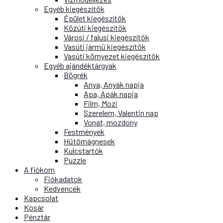
Egyéb kiegészítők
Épület kiegészítők
Közúti kiegészítők
Városi / falusi kiegészítők
Vasúti jármű kiegészítők
Vasúti környezet kiegészítők
Egyéb ajándéktárgyak
Bögrék
Anya, Anyák napja
Apa, Apák napja
Film, Mozi
Szerelem, Valentin nap
Vonat, mozdony
Festmények
Hűtőmágnesek
Kulcstartók
Puzzle
A fiókom
Fiókadatok
Kedvencek
Kapcsolat
Kosár
Pénztár