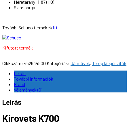
Méretarány: 1:87 (H0)
Szín: sárga
További Schuco termékek
itt.
Kifutott termék
Cikkszám:
452634900
Kategóriák:
Járművek
,
Terep kiegészítők
Leírás
További információk
Brand
Vélemények (0)
Leírás
Kirovets K700