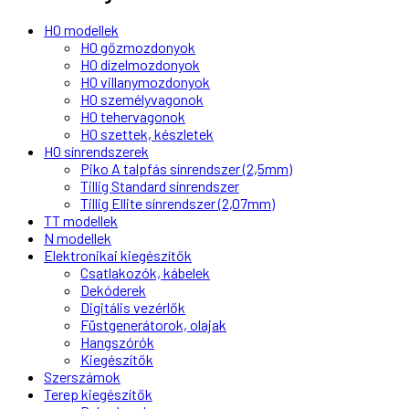
H0 modellek
H0 gőzmozdonyok
H0 dízelmozdonyok
H0 villanymozdonyok
H0 személyvagonok
H0 tehervagonok
H0 szettek, készletek
H0 sínrendszerek
Piko A talpfás sínrendszer (2,5mm)
Tillig Standard sínrendszer
Tillig Ellite sínrendszer (2,07mm)
TT modellek
N modellek
Elektronikai kiegészítők
Csatlakozók, kábelek
Dekóderek
Digitális vezérlők
Füstgenerátorok, olajak
Hangszórók
Kiegészítők
Szerszámok
Terep kiegészítők