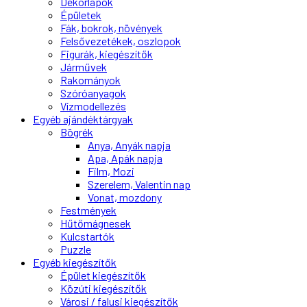
Dekorlapok
Épületek
Fák, bokrok, növények
Felsővezetékek, oszlopok
Figurák, kiegészítők
Járművek
Rakományok
Szóróanyagok
Vízmodellezés
Egyéb ajándéktárgyak
Bögrék
Anya, Anyák napja
Apa, Apák napja
Film, Mozi
Szerelem, Valentin nap
Vonat, mozdony
Festmények
Hűtőmágnesek
Kulcstartók
Puzzle
Egyéb kiegészítők
Épület kiegészítők
Közúti kiegészítők
Városi / falusi kiegészítők