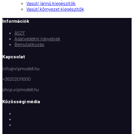
Vasúti jármű kiegészítők
Vasúti környezet kiegészítők
Információk
ÁSZF
Adatvédelmi irányelvek
Bemutatkozás
Kapcsolat
info@vipmodell.hu
+36202011000
shop.vipmodell.hu
Közösségi média
Facebook
Instagram
Youtube