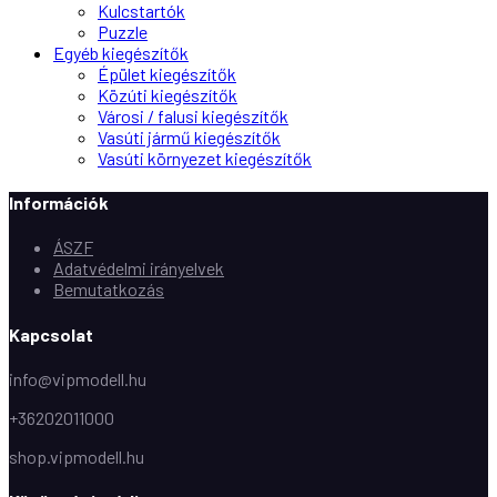
Kulcstartók
Puzzle
Egyéb kiegészítők
Épület kiegészítők
Közúti kiegészítők
Városi / falusi kiegészítők
Vasúti jármű kiegészítők
Vasúti környezet kiegészítők
Információk
ÁSZF
Adatvédelmi irányelvek
Bemutatkozás
Kapcsolat
info@vipmodell.hu
+36202011000
shop.vipmodell.hu