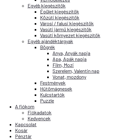
Egyéb kiegészítők
Épület kiegészítők
Közúti kiegészítők
Városi / falusi kiegészítők
Vasúti jármű kiegészítők
Vasúti környezet kiegészítők
Egyéb ajándéktárgyak
Bögrék
Anya, Anyák napja
Apa, Apák napja
Film, Mozi
Szerelem, Valentin nap
Vonat, mozdony
Festmények
Hűtőmágnesek
Kulcstartók
Puzzle
A fiókom
Fiókadatok
Kedvencek
Kapcsolat
Kosár
Pénztár