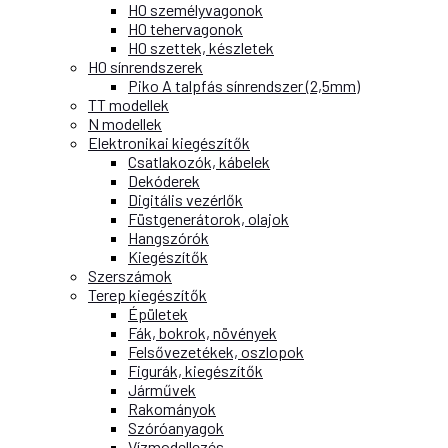
H0 személyvagonok
H0 tehervagonok
H0 szettek, készletek
H0 sínrendszerek
Piko A talpfás sínrendszer (2,5mm)
TT modellek
N modellek
Elektronikai kiegészítők
Csatlakozók, kábelek
Dekóderek
Digitális vezérlők
Füstgenerátorok, olajok
Hangszórók
Kiegészítők
Szerszámok
Terep kiegészítők
Épületek
Fák, bokrok, növények
Felsővezetékek, oszlopok
Figurák, kiegészítők
Járművek
Rakományok
Szóróanyagok
Vízmodellezés