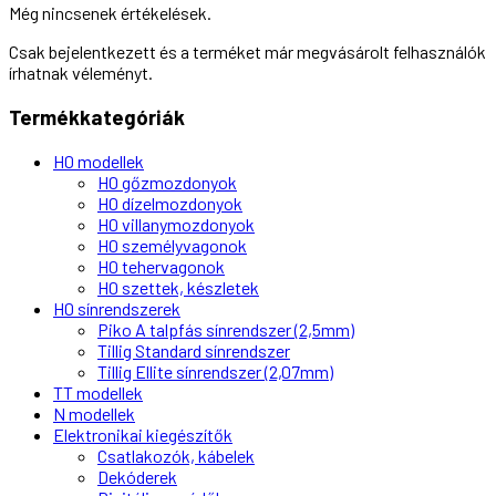
Még nincsenek értékelések.
Csak bejelentkezett és a terméket már megvásárolt felhasználók
írhatnak véleményt.
Termékkategóriák
H0 modellek
H0 gőzmozdonyok
H0 dízelmozdonyok
H0 villanymozdonyok
H0 személyvagonok
H0 tehervagonok
H0 szettek, készletek
H0 sínrendszerek
Piko A talpfás sínrendszer (2,5mm)
Tillig Standard sínrendszer
Tillig Ellite sínrendszer (2,07mm)
TT modellek
N modellek
Elektronikai kiegészítők
Csatlakozók, kábelek
Dekóderek