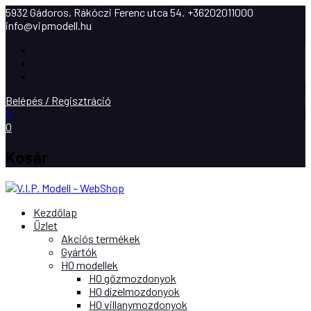
5932 Gádoros, Rákóczi Ferenc utca 54.
+36202011000
info@vipmodell.hu
Facebook
Instagram
Youtube
Belépés / Regisztráció
0
0
Kosár
Kezdőlap
Üzlet
Akciós termékek
Gyártók
H0 modellek
H0 gőzmozdonyok
H0 dízelmozdonyok
H0 villanymozdonyok