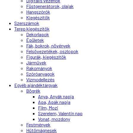
Digitális vezérlők
Füstgenerátorok, olajak
Hangszórók
Kiegészítők
Szerszámok
Terep kiegészítők
Dekorlapok
Épületek
Fák, bokrok, növények
Felsővezetékek, oszlopok
Figurák, kiegészítők
Járművek
Rakományok
Szóróanyagok
Vízmodellezés
Egyéb ajándéktárgyak
Bögrék
Anya, Anyák napja
Apa, Apák napja
Film, Mozi
Szerelem, Valentin nap
Vonat, mozdony
Festmények
Hűtőmágnesek