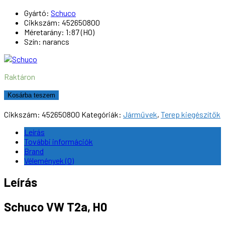
Gyártó:
Schuco
Cikkszám: 452650800
Méretarány: 1:87 (H0)
Szín: narancs
Raktáron
Schuco
Kosárba teszem
VW
T2a
Cikkszám:
452650800
Kategóriák:
Járművek
,
Terep kiegészítők
Busz,
H0
Leírás
mennyiség
További információk
Brand
Vélemények (0)
Leírás
Schuco VW T2a, H0