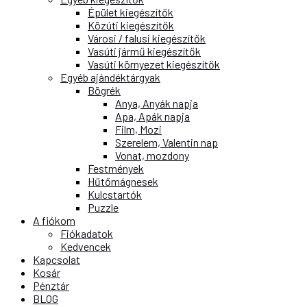
Épület kiegészítők
Közúti kiegészítők
Városi / falusi kiegészítők
Vasúti jármű kiegészítők
Vasúti környezet kiegészítők
Egyéb ajándéktárgyak
Bögrék
Anya, Anyák napja
Apa, Apák napja
Film, Mozi
Szerelem, Valentin nap
Vonat, mozdony
Festmények
Hűtőmágnesek
Kulcstartók
Puzzle
A fiókom
Fiókadatok
Kedvencek
Kapcsolat
Kosár
Pénztár
BLOG