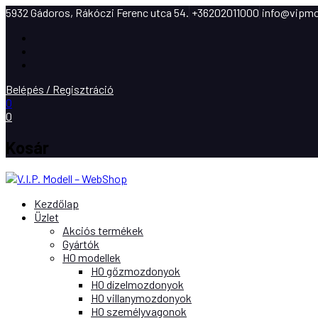
5932 Gádoros, Rákóczi Ferenc utca 54.
+36202011000
info@vipmo
Facebook
Instagram
Youtube
Belépés / Regisztráció
0
0
Kosár
Kezdőlap
Üzlet
Akciós termékek
Gyártók
H0 modellek
H0 gőzmozdonyok
H0 dízelmozdonyok
H0 villanymozdonyok
H0 személyvagonok