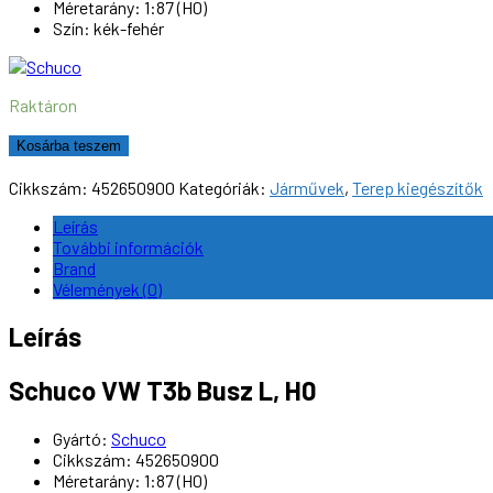
Méretarány: 1:87 (H0)
Szín: kék-fehér
Raktáron
Schuco
Kosárba teszem
VW
T3b
Cikkszám:
452650900
Kategóriák:
Járművek
,
Terep kiegészítők
Busz
L,
Leírás
H0
További információk
mennyiség
Brand
Vélemények (0)
Leírás
Schuco VW T3b Busz L, H0
Gyártó:
Schuco
Cikkszám: 452650900
Méretarány: 1:87 (H0)