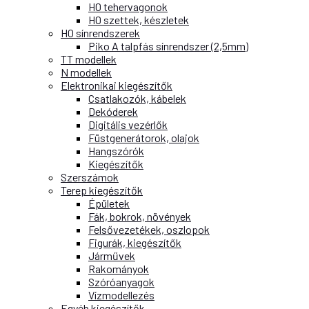
H0 tehervagonok
H0 szettek, készletek
H0 sínrendszerek
Piko A talpfás sínrendszer (2,5mm)
TT modellek
N modellek
Elektronikai kiegészítők
Csatlakozók, kábelek
Dekóderek
Digitális vezérlők
Füstgenerátorok, olajok
Hangszórók
Kiegészítők
Szerszámok
Terep kiegészítők
Épületek
Fák, bokrok, növények
Felsővezetékek, oszlopok
Figurák, kiegészítők
Járművek
Rakományok
Szóróanyagok
Vízmodellezés
Egyéb kiegészítők