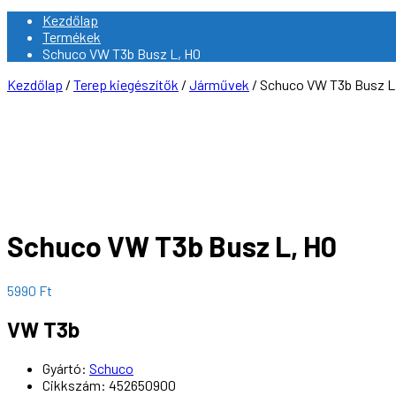
Kezdőlap
Termékek
Schuco VW T3b Busz L, H0
Kezdőlap
/
Terep kiegészítők
/
Járművek
/ Schuco VW T3b Busz L
Schuco VW T3b Busz L, H0
5990
Ft
VW T3b
Gyártó:
Schuco
Cikkszám: 452650900