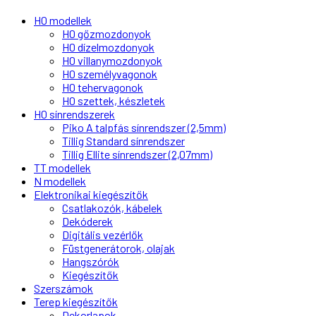
H0 modellek
H0 gőzmozdonyok
H0 dízelmozdonyok
H0 villanymozdonyok
H0 személyvagonok
H0 tehervagonok
H0 szettek, készletek
H0 sínrendszerek
Piko A talpfás sínrendszer (2,5mm)
Tillig Standard sínrendszer
Tillig Ellite sínrendszer (2,07mm)
TT modellek
N modellek
Elektronikai kiegészítők
Csatlakozók, kábelek
Dekóderek
Digitális vezérlők
Füstgenerátorok, olajak
Hangszórók
Kiegészítők
Szerszámok
Terep kiegészítők
Dekorlapok