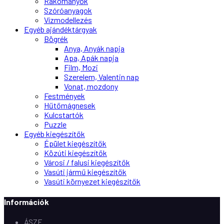
Copyright © 2024 shop.vipmodell.hu
© V.I.P. Modell - WebShop