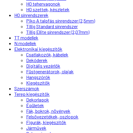
Vasúti környezet kiegészítők
Információk
ÁSZF
Adatvédelmi irányelvek
Bemutatkozás
Kapcsolat
info@vipmodell.hu
+36202011000
shop.vipmodell.hu
Közösségi média
Facebook
Instagram
Youtube
Online fizetési partnerünk