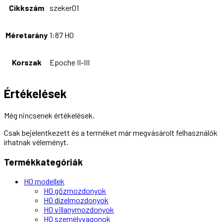
Épületek
Fák, bokrok, növények
Felsővezetékek, oszlopok
Figurák, kiegészítők
Járművek
Rakományok
Szóróanyagok
Vízmodellezés
Egyéb ajándéktárgyak
Bögrék
Anya, Anyák napja
Apa, Apák napja
Film, Mozi
Szerelem, Valentin nap
Vonat, mozdony
Festmények
Hűtőmágnesek
Kulcstartók
Puzzle
Egyéb kiegészítők
Épület kiegészítők
Közúti kiegészítők
Városi / falusi kiegészítők
Vasúti jármű kiegészítők