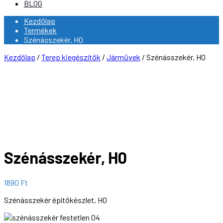
BLOG
Kezdőlap
Termékek
Szénásszekér, H0
Kezdőlap
/
Terep kiegészítők
/
Járművek
/ Szénásszekér, H0
Szénásszekér, H0
1890
Ft
Szénásszekér építőkészlet, H0