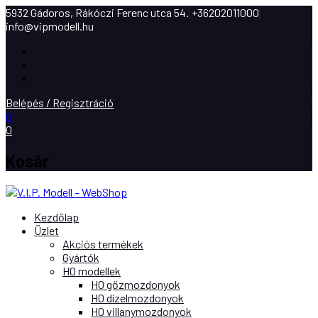
5932 Gádoros, Rákóczi Ferenc utca 54.
+36202011000
info@vipmodell.hu
Facebook
Instagram
Youtube
Belépés / Regisztráció
0
0
Kosár
Kezdőlap
Üzlet
Akciós termékek
Gyártók
H0 modellek
H0 gőzmozdonyok
H0 dízelmozdonyok
H0 villanymozdonyok