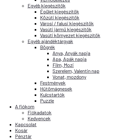
Egyéb kiegészítők
Épület kiegészítők
Közúti kiegészítők
Városi / falusi kiegészítők
Vasúti jármű kiegészítők
Vasúti környezet kiegészítők
Egyéb ajándéktárgyak
Bögrék
Anya, Anyák napja
Apa, Apák napja
Film, Mozi
Szerelem, Valentin nap
Vonat, mozdony
Festmények
Hűtőmágnesek
Kulcstartók
Puzzle
A fiókom
Fiókadatok
Kedvencek
Kapcsolat
Kosár
Pénztár