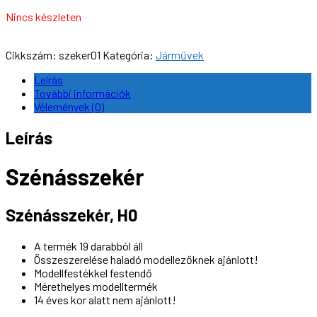
Nincs készleten
Cikkszám:
szeker01
Kategória:
Járművek
Leírás
További információk
Vélemények (0)
Leírás
Szénásszekér
Szénásszekér, H0
A termék 19 darabból áll
Összeszerelése haladó modellezőknek ajánlott!
Modellfestékkel festendő
Mérethelyes modelltermék
14 éves kor alatt nem ajánlott!