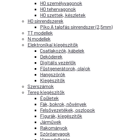
H0 személyvagonok
H0 tehervagonok
H0 szettek, készletek
H0 sínrendszerek
Piko A talpfás sínrendszer (2,5mm)
TT modellek
N modellek
Elektronikai kiegészítők
Csatlakozók, kábelek
Dekóderek
Digitális vezérlők
Füstgenerátorok, olajok
Hangszórók
Kiegészítők
Szerszámok
Terep kiegészítők
Épületek
Fák, bokrok, növények
Felsővezetékek, oszlopok
Figurák, kiegészítők
Járművek
Rakományok
Szóróanyagok
Vízmodellezés