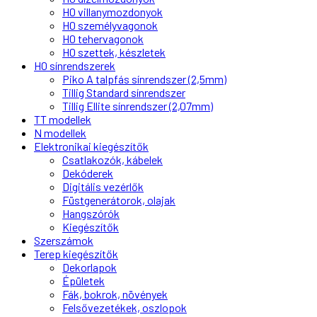
H0 villanymozdonyok
H0 személyvagonok
H0 tehervagonok
H0 szettek, készletek
H0 sínrendszerek
Piko A talpfás sínrendszer (2,5mm)
Tillig Standard sínrendszer
Tillig Ellite sínrendszer (2,07mm)
TT modellek
N modellek
Elektronikai kiegészítők
Csatlakozók, kábelek
Dekóderek
Digitális vezérlők
Füstgenerátorok, olajak
Hangszórók
Kiegészítők
Szerszámok
Terep kiegészítők
Dekorlapok
Épületek
Fák, bokrok, növények
Felsővezetékek, oszlopok