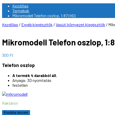
Kezdőlap
Termékek
Mikromodell Telefon oszlop, 1:87 (H0)
Kezdőlap
/
Egyéb kiegészítők
/
Vasúti környezet kiegészítők
/ Mik
Mikromodell Telefon oszlop, 1:8
300
Ft
Telefon oszlop
A termék 4 darabból áll.
Anyaga: 3D nyomtatás
festetlen
Raktáron
Mikromodell
Kosárba teszem