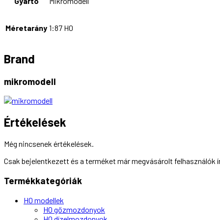
Gyártó
Mikromodell
Méretarány
1:87 H0
Brand
mikromodell
Értékelések
Még nincsenek értékelések.
Csak bejelentkezett és a terméket már megvásárolt felhasználók 
Termékkategóriák
H0 modellek
H0 gőzmozdonyok
H0 dízelmozdonyok