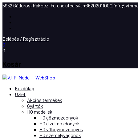
5932 Gádoros, Rákóczi Ferenc utca 54.
+36202011000
info@vipmo
Facebook
Instagram
Youtube
Belépés / Regisztráció
0
0
Kosár
Kezdőlap
Üzlet
Akciós termékek
Gyártók
H0 modellek
H0 gőzmozdonyok
H0 dízelmozdonyok
H0 villanymozdonyok
H0 személyvagonok