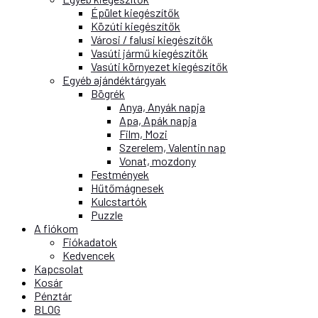
Épület kiegészítők
Közúti kiegészítők
Városi / falusi kiegészítők
Vasúti jármű kiegészítők
Vasúti környezet kiegészítők
Egyéb ajándéktárgyak
Bögrék
Anya, Anyák napja
Apa, Apák napja
Film, Mozi
Szerelem, Valentin nap
Vonat, mozdony
Festmények
Hűtőmágnesek
Kulcstartók
Puzzle
A fiókom
Fiókadatok
Kedvencek
Kapcsolat
Kosár
Pénztár
BLOG