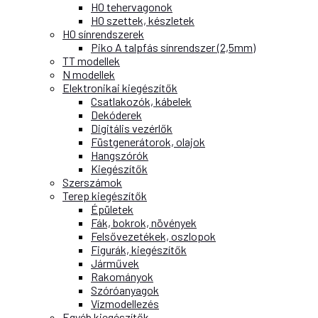
H0 tehervagonok
H0 szettek, készletek
H0 sínrendszerek
Piko A talpfás sínrendszer (2,5mm)
TT modellek
N modellek
Elektronikai kiegészítők
Csatlakozók, kábelek
Dekóderek
Digitális vezérlők
Füstgenerátorok, olajok
Hangszórók
Kiegészítők
Szerszámok
Terep kiegészítők
Épületek
Fák, bokrok, növények
Felsővezetékek, oszlopok
Figurák, kiegészítők
Járművek
Rakományok
Szóróanyagok
Vízmodellezés
Egyéb kiegészítők