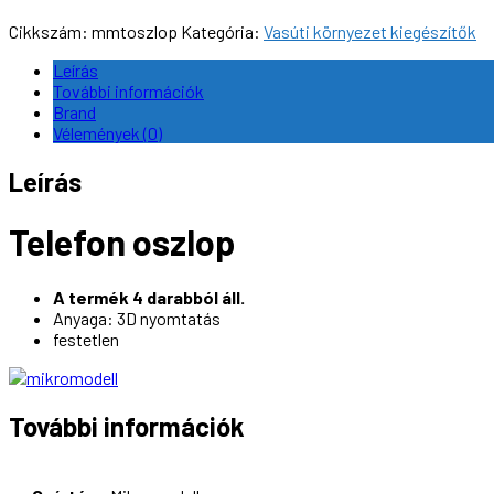
Telefon
oszlop,
Cikkszám:
mmtoszlop
Kategória:
Vasúti környezet kiegészítők
1:87
(H0)
Leírás
mennyiség
További információk
Brand
Vélemények (0)
Leírás
Telefon oszlop
A termék 4 darabból áll.
Anyaga: 3D nyomtatás
festetlen
További információk