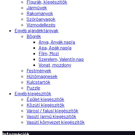
Figurák, kiegészítők
Járművek
Rakományok
Szóróanyagok
Vízmodellezés
Egyéb ajándéktárgyak
Bögrék
Anya, Anyák napja
Apa, Apák napja
Film, Mozi
Szerelem, Valentin nap
Vonat, mozdony
Festmények
Hűtőmágnesek
Kulcstartók
Puzzle
Egyéb kiegészítők
Épület kiegészítők
Közúti kiegészítők
Városi / falusi kiegészítők
Vasúti jármű kiegészítők
Vasúti környezet kiegészítők
Információk