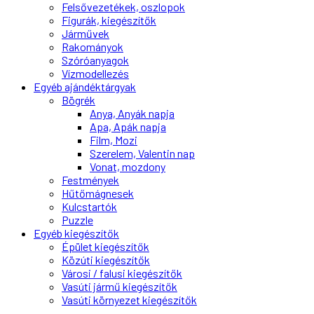
Felsővezetékek, oszlopok
Figurák, kiegészítők
Járművek
Rakományok
Szóróanyagok
Vízmodellezés
Egyéb ajándéktárgyak
Bögrék
Anya, Anyák napja
Apa, Apák napja
Film, Mozi
Szerelem, Valentin nap
Vonat, mozdony
Festmények
Hűtőmágnesek
Kulcstartók
Puzzle
Egyéb kiegészítők
Épület kiegészítők
Közúti kiegészítők
Városi / falusi kiegészítők
Vasúti jármű kiegészítők
Vasúti környezet kiegészítők