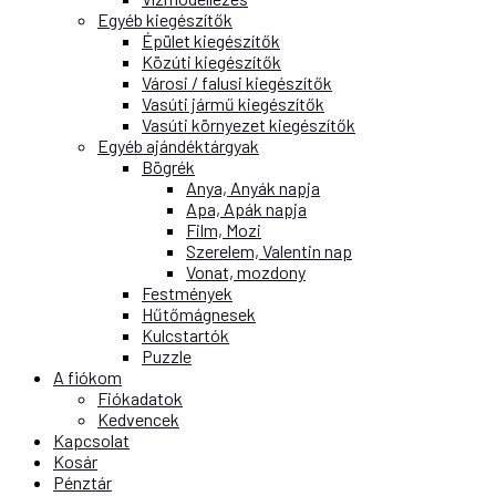
Egyéb kiegészítők
Épület kiegészítők
Közúti kiegészítők
Városi / falusi kiegészítők
Vasúti jármű kiegészítők
Vasúti környezet kiegészítők
Egyéb ajándéktárgyak
Bögrék
Anya, Anyák napja
Apa, Apák napja
Film, Mozi
Szerelem, Valentin nap
Vonat, mozdony
Festmények
Hűtőmágnesek
Kulcstartók
Puzzle
A fiókom
Fiókadatok
Kedvencek
Kapcsolat
Kosár
Pénztár