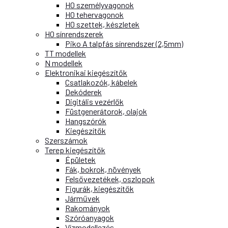
H0 személyvagonok
H0 tehervagonok
H0 szettek, készletek
H0 sínrendszerek
Piko A talpfás sínrendszer (2,5mm)
TT modellek
N modellek
Elektronikai kiegészítők
Csatlakozók, kábelek
Dekóderek
Digitális vezérlők
Füstgenerátorok, olajok
Hangszórók
Kiegészítők
Szerszámok
Terep kiegészítők
Épületek
Fák, bokrok, növények
Felsővezetékek, oszlopok
Figurák, kiegészítők
Járművek
Rakományok
Szóróanyagok
Vízmodellezés