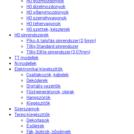
H0 gőzmozdonyok
H0 dízelmozdonyok
H0 villanymozdonyok
H0 személyvagonok
H0 tehervagonok
H0 szettek, készletek
H0 sínrendszerek
Piko A talpfás sínrendszer (2,5mm)
Tillig Standard sínrendszer
Tillig Ellite sínrendszer (2,07mm)
TT modellek
N modellek
Elektronikai kiegészítők
Csatlakozók, kábelek
Dekóderek
Digitális vezérlők
Füstgenerátorok, olajak
Hangszórók
Kiegészítők
Szerszámok
Terep kiegészítők
Dekorlapok
Épületek
Fák, bokrok, növények