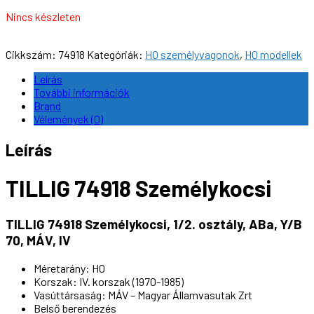
Nincs készleten
Cikkszám:
74918
Kategóriák:
H0 személyvagonok
,
H0 modellek
Leírás
További információk
Brand
Vélemények (0)
Leírás
TILLIG 74918 Személykocsi
TILLIG 74918 Személykocsi, 1/2. osztály, ABa, Y/B
70, MÁV, IV
Méretarány: H0
Korszak: IV. korszak (1970-1985)
Vasúttársaság: MÁV – Magyar Államvasutak Zrt
Belső berendezés