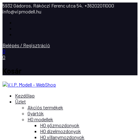
5932 Gádoros, Rákóczi Ferenc utca 54.
+36202011000
info@vipmodell.hu
Facebook
Instagram
Youtube
Belépés / Regisztráció
0
0
Kosár
Kezdőlap
Üzlet
Akciós termékek
Gyártók
H0 modellek
H0 gőzmozdonyok
H0 dízelmozdonyok
H0 villanymozdonyok