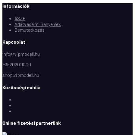
Információk
ÁSZF
Adatvédelmi irányelvek
Bemutatkozás
Kapcsolat
info@vipmodell.hu
+36202011000
shop.vipmodell.hu
Közösségi média
Facebook
Instagram
Youtube
Online fizetési partnerünk