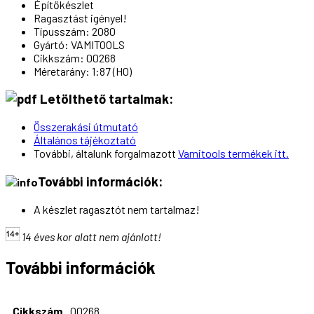
Építőkészlet
Ragasztást igényel!
Típusszám: 2080
Gyártó: VAMITOOLS
Cikkszám: 00268
Méretarány: 1:87 (H0)
Letölthető tartalmak:
Összerakási útmutató
Általános tájékoztató
További, általunk forgalmazott
Vamitools termékek itt.
További információk:
A készlet ragasztót nem tartalmaz!
14 éves kor alatt nem ajánlott!
További információk
Cikkszám
00268