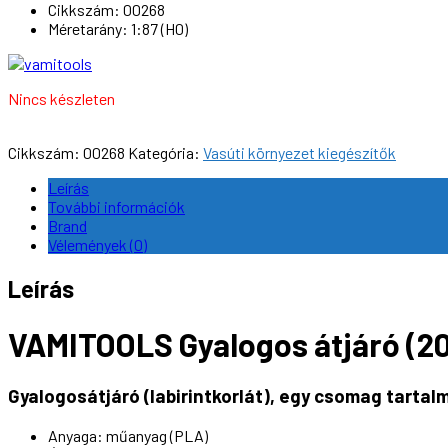
Cikkszám: 00268
Méretarány: 1:87 (H0)
Nincs készleten
Cikkszám:
00268
Kategória:
Vasúti környezet kiegészítők
Leírás
További információk
Brand
Vélemények (0)
Leírás
VAMITOOLS Gyalogos átjáró (20
Gyalogosátjáró (labirintkorlát), egy csomag tartalm
Anyaga: műanyag (PLA)