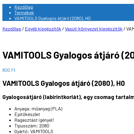
Kezdőlap
Termékek
VAMITOOLS Gyalogos átjáró (2080), H0
Kezdőlap
/
Egyéb kiegészítők
/
Vasúti környezet kiegészítők
/ VAM
VAMITOOLS Gyalogos átjáró (20
800
Ft
VAMITOOLS Gyalogos átjáró (2080), H0
Gyalogosátjáró (labirintkorlát), egy csomag tartalm
Anyaga: műanyag (PLA)
Építőkészlet
Ragasztást igényel!
Típusszám: 2080
Gyártó: VAMITOOLS