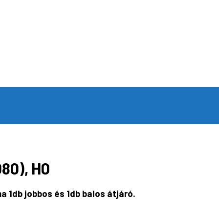
80), H0
a 1db jobbos és 1db balos átjáró.