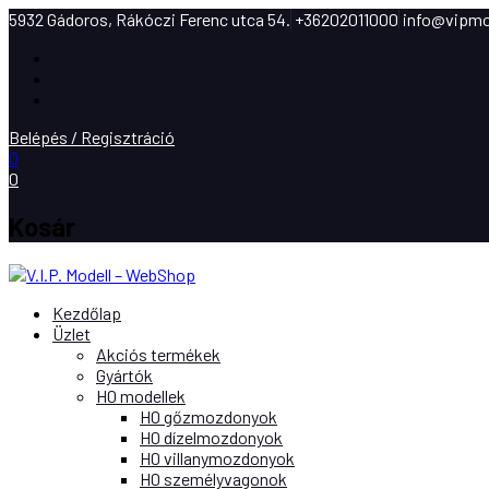
5932 Gádoros, Rákóczi Ferenc utca 54.
+36202011000
info@vipmo
Facebook
Instagram
Youtube
Belépés / Regisztráció
0
0
Kosár
Kezdőlap
Üzlet
Akciós termékek
Gyártók
H0 modellek
H0 gőzmozdonyok
H0 dízelmozdonyok
H0 villanymozdonyok
H0 személyvagonok