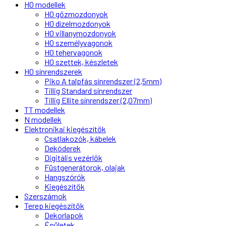
H0 modellek
H0 gőzmozdonyok
H0 dízelmozdonyok
H0 villanymozdonyok
H0 személyvagonok
H0 tehervagonok
H0 szettek, készletek
H0 sínrendszerek
Piko A talpfás sínrendszer (2,5mm)
Tillig Standard sínrendszer
Tillig Ellite sínrendszer (2,07mm)
TT modellek
N modellek
Elektronikai kiegészítők
Csatlakozók, kábelek
Dekóderek
Digitális vezérlők
Füstgenerátorok, olajak
Hangszórók
Kiegészítők
Szerszámok
Terep kiegészítők
Dekorlapok
Épületek