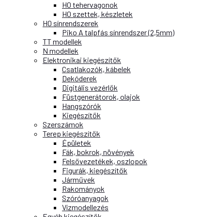
H0 tehervagonok
H0 szettek, készletek
H0 sínrendszerek
Piko A talpfás sínrendszer (2,5mm)
TT modellek
N modellek
Elektronikai kiegészítők
Csatlakozók, kábelek
Dekóderek
Digitális vezérlők
Füstgenerátorok, olajok
Hangszórók
Kiegészítők
Szerszámok
Terep kiegészítők
Épületek
Fák, bokrok, növények
Felsővezetékek, oszlopok
Figurák, kiegészítők
Járművek
Rakományok
Szóróanyagok
Vízmodellezés
Egyéb kiegészítők