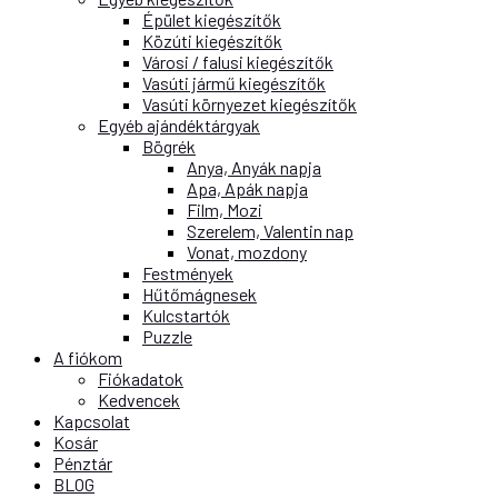
Épület kiegészítők
Közúti kiegészítők
Városi / falusi kiegészítők
Vasúti jármű kiegészítők
Vasúti környezet kiegészítők
Egyéb ajándéktárgyak
Bögrék
Anya, Anyák napja
Apa, Apák napja
Film, Mozi
Szerelem, Valentin nap
Vonat, mozdony
Festmények
Hűtőmágnesek
Kulcstartók
Puzzle
A fiókom
Fiókadatok
Kedvencek
Kapcsolat
Kosár
Pénztár
BLOG