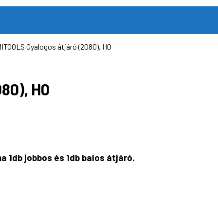
ITOOLS Gyalogos átjáró (2080), H0
80), H0
a 1db jobbos és 1db balos átjáró.