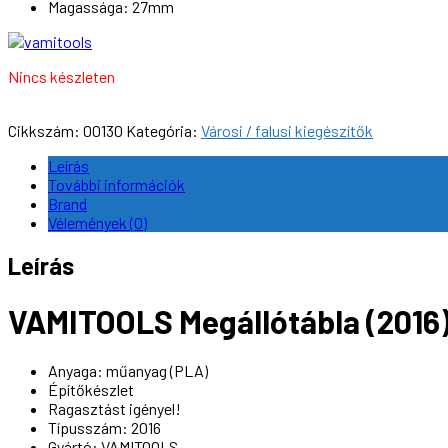
Magassága: 27mm
Nincs készleten
Cikkszám:
00130
Kategória:
Városi / falusi kiegészítők
Leírás
További információk
Brand
Vélemények (0)
Leírás
VAMITOOLS Megállótábla (2016)
Anyaga: műanyag (PLA)
Építőkészlet
Ragasztást igényel!
Típusszám: 2016
Gyártó: VAMITOOLS