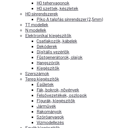
H0 tehervagonok
H0 szettek, készletek
H0 sínrendszerek
Piko A talpfás sínrendszer (2,5mm)
TT modellek
N modellek
Elektronikai kiegészítők
Csatlakozók, kábelek
Dekóderek
Digitális vezérlők
Füstgenerátorok, olajok
Hangszórók
Kiegészítők
Szerszámok
Terep kiegészítők
Épületek
Fák, bokrok, növények
Felsővezetékek, oszlopok
Figurák, kiegészítők
Járművek
Rakományok
Szóróanyagok
Vízmodellezés
Egyéb kiegészítők