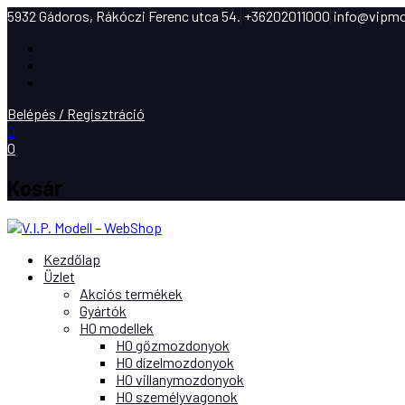
5932 Gádoros, Rákóczi Ferenc utca 54.
+36202011000
info@vipmo
Facebook
Instagram
Youtube
Belépés / Regisztráció
0
0
Kosár
Kezdőlap
Üzlet
Akciós termékek
Gyártók
H0 modellek
H0 gőzmozdonyok
H0 dízelmozdonyok
H0 villanymozdonyok
H0 személyvagonok