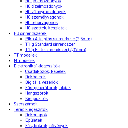
H0 gőzmozdonyok
H0 dízelmozdonyok
H0 villanymozdonyok
H0 személyvagonok
H0 tehervagonok
H0 szettek, készletek
H0 sínrendszerek
Piko A talpfás sínrendszer (2,5mm)
Tillig Standard sínrendszer
Tillig Ellite sínrendszer (2,07mm)
TT modellek
N modellek
Elektronikai kiegészítők
Csatlakozók, kábelek
Dekóderek
Digitális vezérlők
Füstgenerátorok, olajak
Hangszórók
Kiegészítők
Szerszámok
Terep kiegészítők
Dekorlapok
Épületek
Fák, bokrok, növények