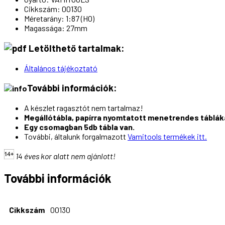
Cikkszám: 00130
Méretarány: 1:87 (H0)
Magassága: 27mm
Letölthető tartalmak:
Általános tájékoztató
További információk:
A készlet ragasztót nem tartalmaz!
Megállótábla, papírra nyomtatott menetrendes tábláka
Egy csomagban 5db tábla van.
További, általunk forgalmazott
Vamitools termékek itt.
14 éves kor alatt nem ajánlott!
További információk
Cikkszám
00130