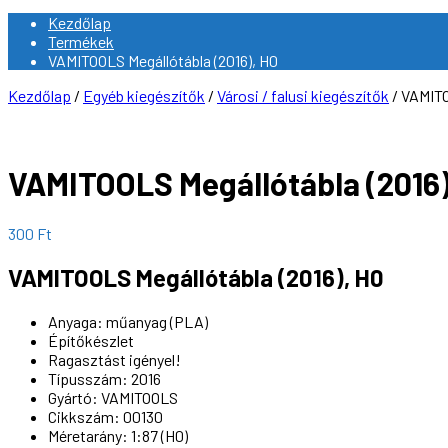
Kezdőlap
Termékek
VAMITOOLS Megállótábla (2016), H0
Kezdőlap
/
Egyéb kiegészítők
/
Városi / falusi kiegészítők
/ VAMITO
VAMITOOLS Megállótábla (2016)
300
Ft
VAMITOOLS Megállótábla (2016), H0
Anyaga: műanyag (PLA)
Építőkészlet
Ragasztást igényel!
Típusszám: 2016
Gyártó: VAMITOOLS
Cikkszám: 00130
Méretarány: 1:87 (H0)