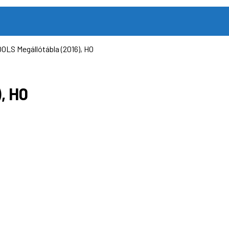
OLS Megállótábla (2016), H0
, H0