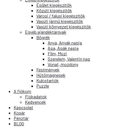
Épület kiegészítők
Közúti kiegészítők
Városi / falusi kiegészítők
Vasúti jármű kiegészítők
Vasúti környezet kiegészítők
Egyéb ajándéktárgyak
Bögrék
Anya, Anyák napja
Apa, Apák napja
Film, Mozi
Szerelem, Valentin nap
Vonat, mozdony
Festmények
Hűtőmágnesek
Kulcstartók
Puzzle
A fiókom
Fiókadatok
Kedvencek
Kapcsolat
Kosár
Pénztár
BLOG