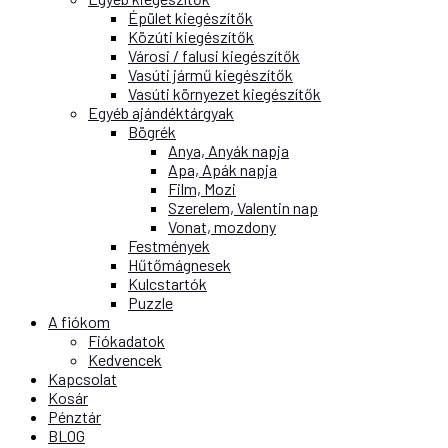
Épület kiegészítők
Közúti kiegészítők
Városi / falusi kiegészítők
Vasúti jármű kiegészítők
Vasúti környezet kiegészítők
Egyéb ajándéktárgyak
Bögrék
Anya, Anyák napja
Apa, Apák napja
Film, Mozi
Szerelem, Valentin nap
Vonat, mozdony
Festmények
Hűtőmágnesek
Kulcstartók
Puzzle
A fiókom
Fiókadatok
Kedvencek
Kapcsolat
Kosár
Pénztár
BLOG