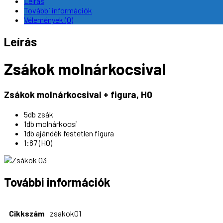
Leírás
További információk
Vélemények (0)
Leírás
Zsákok molnárkocsival
Zsákok molnárkocsival + figura, H0
5db zsák
1db molnárkocsi
1db ajándék festetlen figura
1:87 (H0)
További információk
Cikkszám
zsakok01