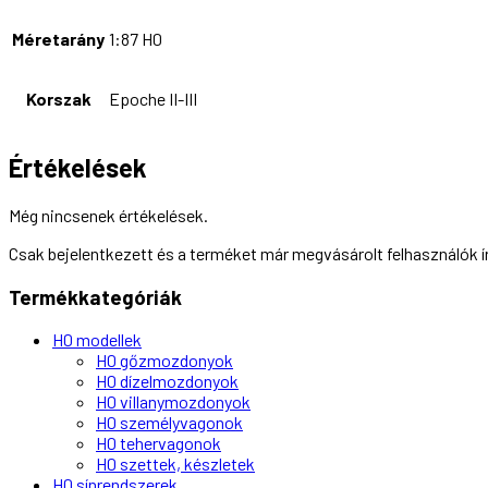
Méretarány
1:87 H0
Korszak
Epoche II-III
Értékelések
Még nincsenek értékelések.
Csak bejelentkezett és a terméket már megvásárolt felhasználók 
Termékkategóriák
H0 modellek
H0 gőzmozdonyok
H0 dízelmozdonyok
H0 villanymozdonyok
H0 személyvagonok
H0 tehervagonok
H0 szettek, készletek
H0 sínrendszerek