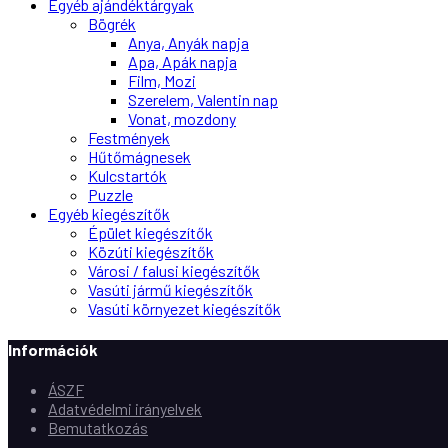
Egyéb ajándéktárgyak
Bögrék
Anya, Anyák napja
Apa, Apák napja
Film, Mozi
Szerelem, Valentin nap
Vonat, mozdony
Festmények
Hűtőmágnesek
Kulcstartók
Puzzle
Egyéb kiegészítők
Épület kiegészítők
Közúti kiegészítők
Városi / falusi kiegészítők
Vasúti jármű kiegészítők
Vasúti környezet kiegészítők
Információk
ÁSZF
Adatvédelmi irányelvek
Bemutatkozás