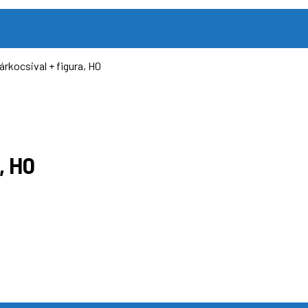
rkocsival + figura, H0
, H0