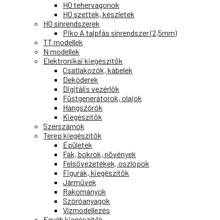
H0 tehervagonok
H0 szettek, készletek
H0 sínrendszerek
Piko A talpfás sínrendszer (2,5mm)
TT modellek
N modellek
Elektronikai kiegészítők
Csatlakozók, kábelek
Dekóderek
Digitális vezérlők
Füstgenerátorok, olajok
Hangszórók
Kiegészítők
Szerszámok
Terep kiegészítők
Épületek
Fák, bokrok, növények
Felsővezetékek, oszlopok
Figurák, kiegészítők
Járművek
Rakományok
Szóróanyagok
Vízmodellezés
Egyéb kiegészítők