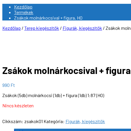
Kezdőlap
Termékek
Zsákok molnárkocsival + figura, H0
Kezdőlap
/
Terep kiegészítők
/
Figurák, kiegészítők
/ Zsákok molná
Zsákok molnárkocsival + figura
990
Ft
Zsákok (5db) molnárkocsi (1db) + figura (1db) 1:87 (H0)
Nincs készleten
Cikkszám:
zsakok01
Kategória:
Figurák, kiegészítők