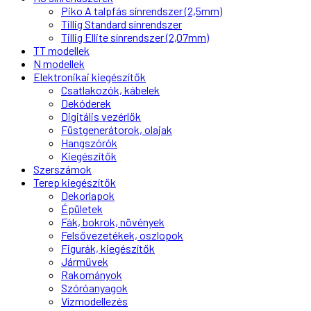
Piko A talpfás sínrendszer (2,5mm)
Tillig Standard sínrendszer
Tillig Ellite sínrendszer (2,07mm)
TT modellek
N modellek
Elektronikai kiegészítők
Csatlakozók, kábelek
Dekóderek
Digitális vezérlők
Füstgenerátorok, olajak
Hangszórók
Kiegészítők
Szerszámok
Terep kiegészítők
Dekorlapok
Épületek
Fák, bokrok, növények
Felsővezetékek, oszlopok
Figurák, kiegészítők
Járművek
Rakományok
Szóróanyagok
Vízmodellezés