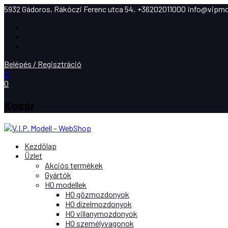
5932 Gádoros, Rákóczi Ferenc utca 54.
+36202011000
info@vipmo
Facebook
Instagram
Youtube
Belépés / Regisztráció
0
0
Kosár
Kezdőlap
Üzlet
Akciós termékek
Gyártók
H0 modellek
H0 gőzmozdonyok
H0 dízelmozdonyok
H0 villanymozdonyok
H0 személyvagonok