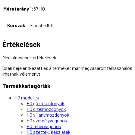
Méretarány
1:87 H0
Korszak
Epoche II-III
Értékelések
Még nincsenek értékelések.
Csak bejelentkezett és a terméket már megvásárolt felhasználók
írhatnak véleményt.
Termékkategóriák
H0 modellek
H0 gőzmozdonyok
H0 dízelmozdonyok
H0 villanymozdonyok
H0 személyvagonok
H0 tehervagonok
H0 szettek, készletek