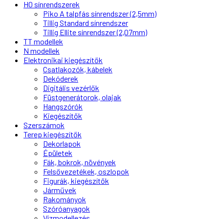
H0 sínrendszerek
Piko A talpfás sínrendszer (2,5mm)
Tillig Standard sínrendszer
Tillig Ellite sínrendszer (2,07mm)
TT modellek
N modellek
Elektronikai kiegészítők
Csatlakozók, kábelek
Dekóderek
Digitális vezérlők
Füstgenerátorok, olajak
Hangszórók
Kiegészítők
Szerszámok
Terep kiegészítők
Dekorlapok
Épületek
Fák, bokrok, növények
Felsővezetékek, oszlopok
Figurák, kiegészítők
Járművek
Rakományok
Szóróanyagok
Vízmodellezés