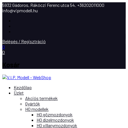
5932 Gádoros, Rákóczi Ferenc utca 54.
+36202011000
info@vipmodell.hu
Facebook
Instagram
Youtube
Belépés / Regisztráció
0
0
Kosár
Kezdőlap
Üzlet
Akciós termékek
Gyártók
H0 modellek
H0 gőzmozdonyok
H0 dízelmozdonyok
H0 villanymozdonyok