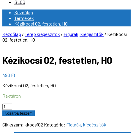
BLOG
Kezdőlap
Termékek
Kézikocsi 02, festetlen, H0
Kezdőlap
/
Terep kiegészítők
/
Figurák, kiegészítők
/ Kézikocsi
02, festetlen, H0
Kézikocsi 02, festetlen, H0
490
Ft
Kézikocsi 02, festetlen, H0
Raktáron
Kézikocsi
02,
Kosárba teszem
festetlen,
H0
Cikkszám:
kkocsi02
Kategória:
Figurák, kiegészítők
mennyiség