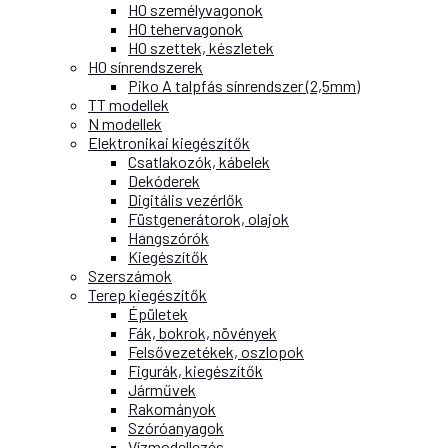
H0 személyvagonok
H0 tehervagonok
H0 szettek, készletek
H0 sínrendszerek
Piko A talpfás sínrendszer (2,5mm)
TT modellek
N modellek
Elektronikai kiegészítők
Csatlakozók, kábelek
Dekóderek
Digitális vezérlők
Füstgenerátorok, olajok
Hangszórók
Kiegészítők
Szerszámok
Terep kiegészítők
Épületek
Fák, bokrok, növények
Felsővezetékek, oszlopok
Figurák, kiegészítők
Járművek
Rakományok
Szóróanyagok
Vízmodellezés