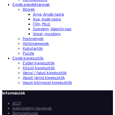
Egyéb ajándéktárgyak
Bögrék
Anya, Anyák napja
Apa, Apák napja
Film, Mozi
Szerelem, Valentin nap
Vonat, mozdony
Festmények
Hűtőmágnesek
Kulcstartók
Puzzle
Egyéb kiegészítők
Épület kiegészítők
Közúti kiegészítők
Városi / falusi kiegészítők
Vasúti jármű kiegészítők
Vasúti környezet kiegészítők
Információk
ÁSZF
Adatvédelmi irányelvek
Bemutatkozás