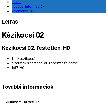
Leírás
További információk
Vélemények (0)
Leírás
Kézikocsi 02
Kézikocsi 02, festetlen, H0
1db készikocsi
A termék 8 darabból áll, ragasztást igényel
1:87 (H0)
További információk
Cikkszám
kkocsi02