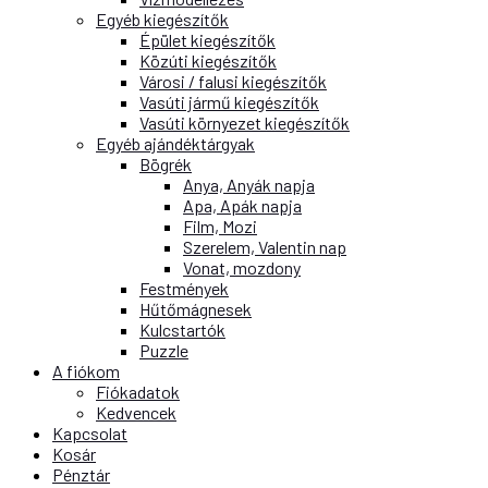
Egyéb kiegészítők
Épület kiegészítők
Közúti kiegészítők
Városi / falusi kiegészítők
Vasúti jármű kiegészítők
Vasúti környezet kiegészítők
Egyéb ajándéktárgyak
Bögrék
Anya, Anyák napja
Apa, Apák napja
Film, Mozi
Szerelem, Valentin nap
Vonat, mozdony
Festmények
Hűtőmágnesek
Kulcstartók
Puzzle
A fiókom
Fiókadatok
Kedvencek
Kapcsolat
Kosár
Pénztár