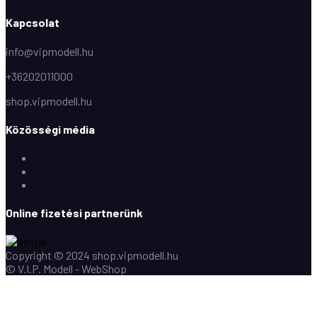
Kapcsolat
info@vipmodell.hu
+36202011000
shop.vipmodell.hu
Közösségi média
Facebook
Instagram
Youtube
Online fizetési partnerünk
Copyright © 2024 shop.vipmodell.hu
© V.I.P. Modell - WebShop