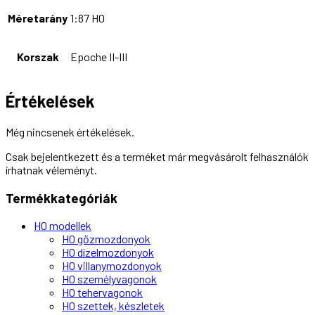
Méretarány
1:87 H0
Korszak
Epoche II-III
Értékelések
Még nincsenek értékelések.
Csak bejelentkezett és a terméket már megvásárolt felhasználók
írhatnak véleményt.
Termékkategóriák
H0 modellek
H0 gőzmozdonyok
H0 dízelmozdonyok
H0 villanymozdonyok
H0 személyvagonok
H0 tehervagonok
H0 szettek, készletek