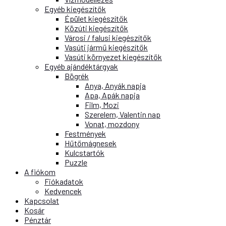
Egyéb kiegészítők
Épület kiegészítők
Közúti kiegészítők
Városi / falusi kiegészítők
Vasúti jármű kiegészítők
Vasúti környezet kiegészítők
Egyéb ajándéktárgyak
Bögrék
Anya, Anyák napja
Apa, Apák napja
Film, Mozi
Szerelem, Valentin nap
Vonat, mozdony
Festmények
Hűtőmágnesek
Kulcstartók
Puzzle
A fiókom
Fiókadatok
Kedvencek
Kapcsolat
Kosár
Pénztár