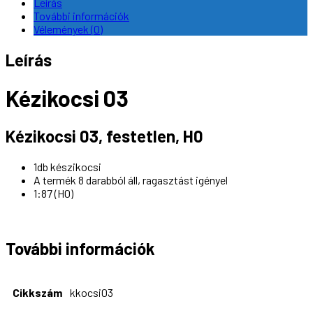
mennyiség
Leírás
További információk
Vélemények (0)
Leírás
Kézikocsi 03
Kézikocsi 03, festetlen, H0
1db készikocsi
A termék 8 darabból áll, ragasztást igényel
1:87 (H0)
További információk
Cikkszám
kkocsi03