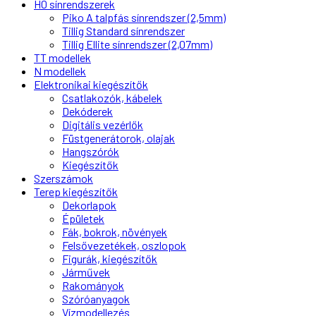
H0 sínrendszerek
Piko A talpfás sínrendszer (2,5mm)
Tillig Standard sínrendszer
Tillig Ellite sínrendszer (2,07mm)
TT modellek
N modellek
Elektronikai kiegészítők
Csatlakozók, kábelek
Dekóderek
Digitális vezérlők
Füstgenerátorok, olajak
Hangszórók
Kiegészítők
Szerszámok
Terep kiegészítők
Dekorlapok
Épületek
Fák, bokrok, növények
Felsővezetékek, oszlopok
Figurák, kiegészítők
Járművek
Rakományok
Szóróanyagok
Vízmodellezés