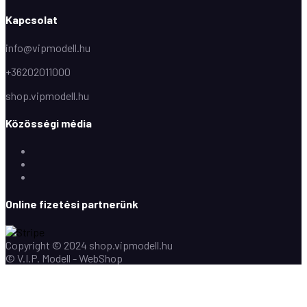
Kapcsolat
info@vipmodell.hu
+36202011000
shop.vipmodell.hu
Közösségi média
Facebook
Instagram
Youtube
Online fizetési partnerünk
Copyright © 2024 shop.vipmodell.hu
© V.I.P. Modell - WebShop