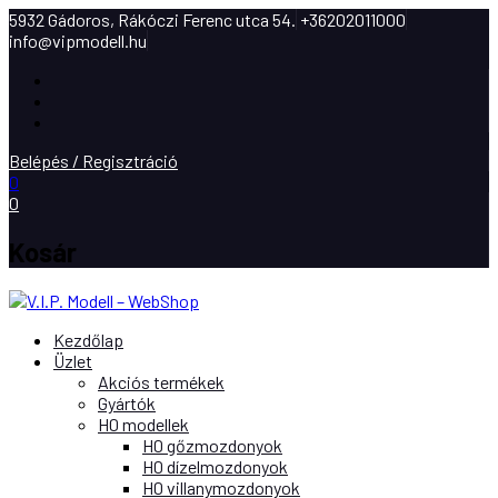
5932 Gádoros, Rákóczi Ferenc utca 54.
+36202011000
info@vipmodell.hu
Facebook
Instagram
Youtube
Belépés / Regisztráció
0
0
Kosár
Kezdőlap
Üzlet
Akciós termékek
Gyártók
H0 modellek
H0 gőzmozdonyok
H0 dízelmozdonyok
H0 villanymozdonyok