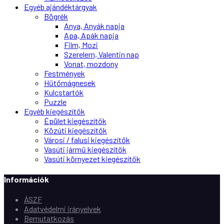
Egyéb ajándéktárgyak
Bögrék
Anya, Anyák napja
Apa, Apák napja
Film, Mozi
Szerelem, Valentin nap
Vonat, mozdony
Festmények
Hűtőmágnesek
Kulcstartók
Puzzle
Egyéb kiegészítők
Épület kiegészítők
Közúti kiegészítők
Városi / falusi kiegészítők
Vasúti jármű kiegészítők
Vasúti környezet kiegészítők
Információk
ÁSZF
Adatvédelmi irányelvek
Bemutatkozás