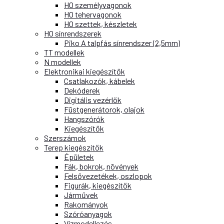
H0 személyvagonok
H0 tehervagonok
H0 szettek, készletek
H0 sínrendszerek
Piko A talpfás sínrendszer (2,5mm)
TT modellek
N modellek
Elektronikai kiegészítők
Csatlakozók, kábelek
Dekóderek
Digitális vezérlők
Füstgenerátorok, olajok
Hangszórók
Kiegészítők
Szerszámok
Terep kiegészítők
Épületek
Fák, bokrok, növények
Felsővezetékek, oszlopok
Figurák, kiegészítők
Járművek
Rakományok
Szóróanyagok
Vízmodellezés