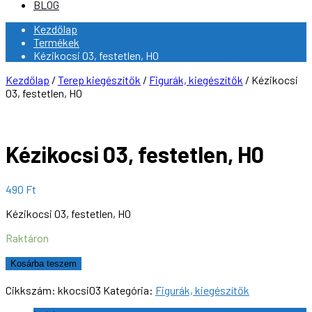
BLOG
Kezdőlap
Termékek
Kézikocsi 03, festetlen, H0
Kezdőlap
/
Terep kiegészítők
/
Figurák, kiegészítők
/ Kézikocsi
03, festetlen, H0
Kézikocsi 03, festetlen, H0
490
Ft
Kézikocsi 03, festetlen, H0
Raktáron
Kézikocsi
Kosárba teszem
03,
festetlen,
Cikkszám:
kkocsi03
Kategória:
Figurák, kiegészítők
H0