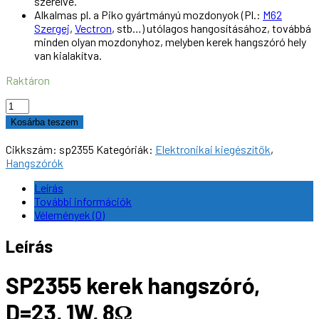
szerelve.
Alkalmas pl. a Piko gyártmányú mozdonyok (Pl.:
M62
Szergej
,
Vectron
, stb…) utólagos hangosításához, továbbá
minden olyan mozdonyhoz, melyben kerek hangszóró hely
van kialakítva.
Raktáron
SP2355
kerek
Kosárba teszem
hangszóró,
D=23,
Cikkszám:
sp2355
Kategóriák:
Elektronikai kiegészítők
,
1W,
Hangszórók
8Ω
mennyiség
Leírás
További információk
Vélemények (0)
Leírás
SP2355 kerek hangszóró,
D=23, 1W, 8Ω