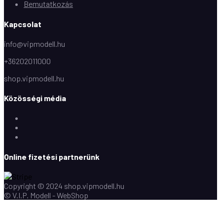
Bemutatkozás
Kapcsolat
info@vipmodell.hu
+36202011000
shop.vipmodell.hu
Közösségi média
Facebook
Instagram
Youtube
Online fizetési partnerünk
Copyright © 2024 shop.vipmodell.hu
© V.I.P. Modell - WebShop