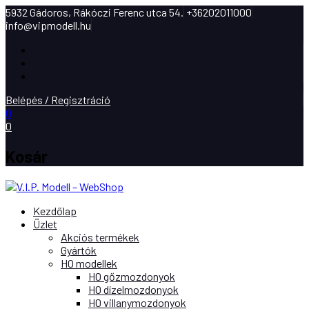
5932 Gádoros, Rákóczi Ferenc utca 54.
+36202011000
info@vipmodell.hu
Facebook
Instagram
Youtube
Belépés / Regisztráció
0
0
Kosár
Kezdőlap
Üzlet
Akciós termékek
Gyártók
H0 modellek
H0 gőzmozdonyok
H0 dízelmozdonyok
H0 villanymozdonyok