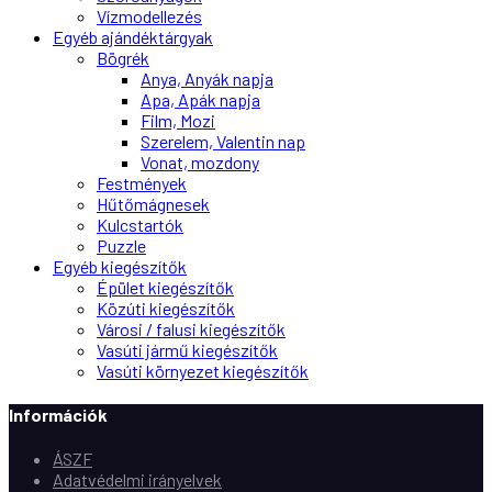
Vízmodellezés
Egyéb ajándéktárgyak
Bögrék
Anya, Anyák napja
Apa, Apák napja
Film, Mozi
Szerelem, Valentin nap
Vonat, mozdony
Festmények
Hűtőmágnesek
Kulcstartók
Puzzle
Egyéb kiegészítők
Épület kiegészítők
Közúti kiegészítők
Városi / falusi kiegészítők
Vasúti jármű kiegészítők
Vasúti környezet kiegészítők
Információk
ÁSZF
Adatvédelmi irányelvek