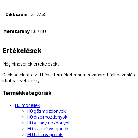
Cikkszám
SP2355
Méretarány
1:87 H0
Értékelések
Még nincsenek értékelések.
Csak bejelentkezett és a terméket már megvásárolt felhasználók
írhatnak véleményt.
Termékkategóriák
H0 modellek
H0 gőzmozdonyok
H0 dízelmozdonyok
H0 villanymozdonyok
H0 személyvagonok
H0 tehervagonok