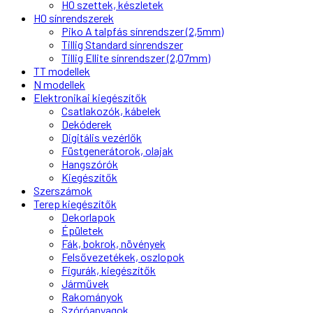
H0 szettek, készletek
H0 sínrendszerek
Piko A talpfás sínrendszer (2,5mm)
Tillig Standard sínrendszer
Tillig Ellite sínrendszer (2,07mm)
TT modellek
N modellek
Elektronikai kiegészítők
Csatlakozók, kábelek
Dekóderek
Digitális vezérlők
Füstgenerátorok, olajak
Hangszórók
Kiegészítők
Szerszámok
Terep kiegészítők
Dekorlapok
Épületek
Fák, bokrok, növények
Felsővezetékek, oszlopok
Figurák, kiegészítők
Járművek
Rakományok
Szóróanyagok