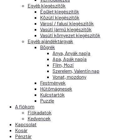
Egyéb kiegészítők
Épület kiegészítők
Közúti kiegészítők
Városi / falusi kiegészítők
Vasúti jármű kiegészítők
Vasúti környezet kiegészítők
Egyéb ajándéktárgyak
Bögrék
Anya, Anyák napja
Apa, Apák napja
Film, Mozi
Szerelem, Valentin nap
Vonat, mozdony
Festmények
Hűtőmágnesek
Kulcstartók
Puzzle
A fiókom
Fiókadatok
Kedvencek
Kapcsolat
Kosár
Pénztár