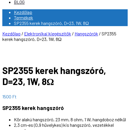
BLOG
Kezdőlap
Termékek
SP2355 kerek hangszóró, D=23, 1W, 8Ω
Kezdőlap
/
Elektronikai kiegészítők
/
Hangszórók
/ SP2355
kerek hangszóró, D=23, 1W, 8Ω
SP2355 kerek hangszóró,
D=23, 1W, 8Ω
1500
Ft
SP2355 kerek hangszóró
Kör alakú hangszóró, 23 mm, 8 ohm, 1 W, hangdoboz nélkül
2,3 cm-es (0,9 hüvelykes) kis hangszóró, vezetékkel