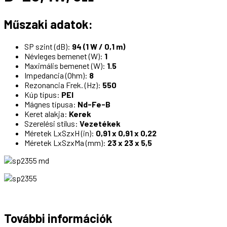
Műszaki adatok:
SP szint (dB):
94 (1 W / 0,1 m)
Névleges bemenet (W):
1
Maximális bemenet (W):
1.5
Impedancia (Ohm):
8
Rezonancia Frek. (Hz):
550
Kúp típus:
PEI
Mágnes típusa:
Nd-Fe-B
Keret alakja:
Kerek
Szerelési stílus:
Vezetékek
Méretek LxSzxH (in):
0,91 x 0,91 x 0,22
Méretek LxSzxMa (mm):
23 x 23 x 5,5
További információk