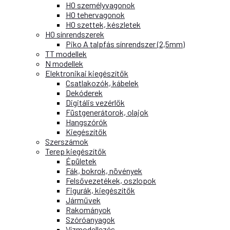
H0 személyvagonok
H0 tehervagonok
H0 szettek, készletek
H0 sínrendszerek
Piko A talpfás sínrendszer (2,5mm)
TT modellek
N modellek
Elektronikai kiegészítők
Csatlakozók, kábelek
Dekóderek
Digitális vezérlők
Füstgenerátorok, olajok
Hangszórók
Kiegészítők
Szerszámok
Terep kiegészítők
Épületek
Fák, bokrok, növények
Felsővezetékek, oszlopok
Figurák, kiegészítők
Járművek
Rakományok
Szóróanyagok
Vízmodellezés