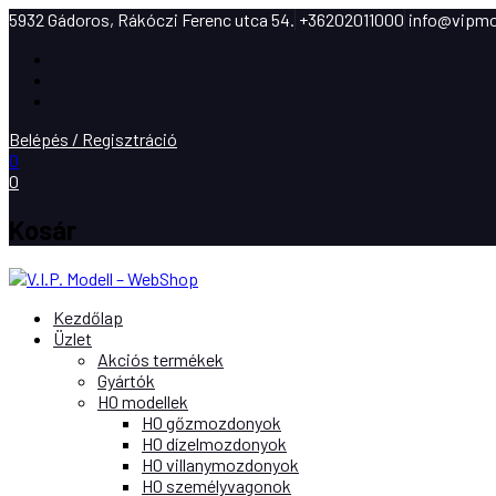
5932 Gádoros, Rákóczi Ferenc utca 54.
+36202011000
info@vipmo
Facebook
Instagram
Youtube
Belépés / Regisztráció
0
0
Kosár
Kezdőlap
Üzlet
Akciós termékek
Gyártók
H0 modellek
H0 gőzmozdonyok
H0 dízelmozdonyok
H0 villanymozdonyok
H0 személyvagonok