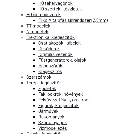
H0 tehervagonok
H0 szettek, készletek
H0 sínrendszerek
Piko A talpfás sínrendszer (2,5mm)
TT modellek
N modellek
Elektronikai kiegészítők
Csatlakozók, kábelek
Dekóderek
Digitális vezérlők
Füstgenerátorok, olajok
Hangszórók
Kiegészítők
Szerszámok
Terep kiegészítők
Épületek
Fák, bokrok, növények
Felsővezetékek, oszlopok
Figurák, kiegészítők
Járművek
Rakományok
Szóróanyagok
Vízmodellezés
Egyéb kiegészítők