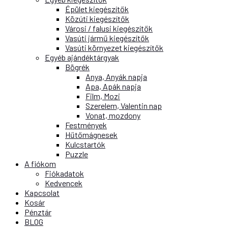
Épület kiegészítők
Közúti kiegészítők
Városi / falusi kiegészítők
Vasúti jármű kiegészítők
Vasúti környezet kiegészítők
Egyéb ajándéktárgyak
Bögrék
Anya, Anyák napja
Apa, Apák napja
Film, Mozi
Szerelem, Valentin nap
Vonat, mozdony
Festmények
Hűtőmágnesek
Kulcstartók
Puzzle
A fiókom
Fiókadatok
Kedvencek
Kapcsolat
Kosár
Pénztár
BLOG