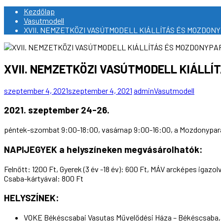
Kezdőlap
Vasutmodell
XVII. NEMZETKÖZI VASÚTMODELL KIÁLLÍTÁS ÉS MOZDO
XVII. NEMZETKÖZI VASÚTMODELL KIÁLL
szeptember 4, 2021
szeptember 4, 2021
admin
Vasutmodell
2021. szeptember 24-26.
péntek-szombat 9:00-18:00, vasárnap 9:00-16:00, a Mozdonypa
NAPIJEGYEK a helyszíneken megvásárolhatók:
Felnőtt: 1200 Ft, Gyerek (3 év -18 év): 600 Ft, MÁV arcképes igazol
Csaba-kártyával: 800 Ft
HELYSZÍNEK:
VOKE Békéscsabai Vasutas Művelődési Háza – Békéscsaba, 