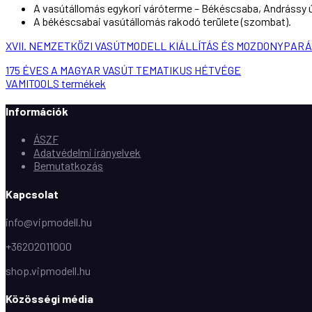
A vasútállomás egykori váróterme – Békéscsaba, Andrássy ú
A békéscsabai vasútállomás rakodó területe (szombat).
XVII. NEMZETKÖZI VASÚTMODELL KIÁLLÍTÁS ÉS MOZDONYPAR
Bejegyzés
175 ÉVES A MAGYAR VASÚT TEMATIKUS HÉTVÉGE
VAMITOOLS termékek
navigáció
Információk
ÁSZF
Adatvédelmi irányelvek
Bemutatkozás
Kapcsolat
info@vipmodell.hu
+36202011000
shop.vipmodell.hu
Közösségi média