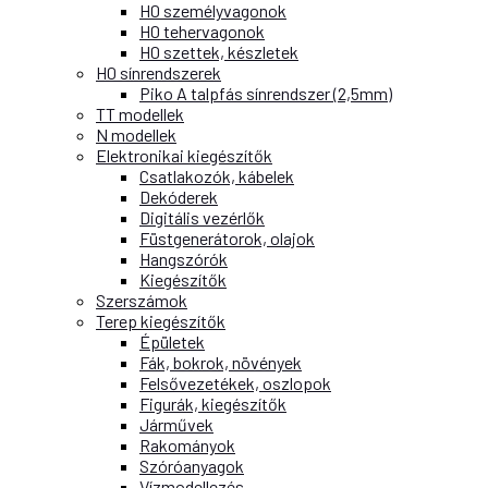
H0 személyvagonok
H0 tehervagonok
H0 szettek, készletek
H0 sínrendszerek
Piko A talpfás sínrendszer (2,5mm)
TT modellek
N modellek
Elektronikai kiegészítők
Csatlakozók, kábelek
Dekóderek
Digitális vezérlők
Füstgenerátorok, olajok
Hangszórók
Kiegészítők
Szerszámok
Terep kiegészítők
Épületek
Fák, bokrok, növények
Felsővezetékek, oszlopok
Figurák, kiegészítők
Járművek
Rakományok
Szóróanyagok
Vízmodellezés