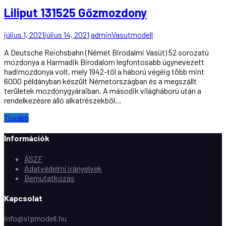
Liliput 131525 Gőzmozdony
július 1, 2021
július 14, 2021
admin
Vasutmodell
A Deutsche Reichsbahn (Német Birodalmi Vasút) 52 sorozatú
mozdonya a Harmadik Birodalom legfontosabb úgynevezett
hadimozdonya volt, mely 1942-től a háború végéig több mint
6000 példányban készült Németországban és a megszállt
területek mozdonygyáraiban. A második világháború után a
rendelkezésre álló alkatrészekből…
Tovább
Információk
ÁSZF
Adatvédelmi irányelvek
Bemutatkozás
Kapcsolat
info@vipmodell.hu