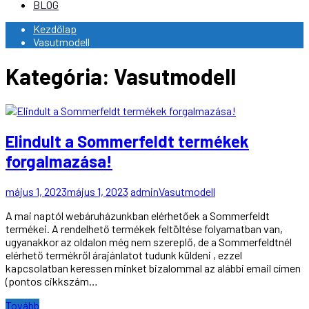
BLOG
Kezdőlap
Vasutmodell
Kategória:
Vasutmodell
Elindult a Sommerfeldt termékek
forgalmazása!
május 1, 2023
május 1, 2023
admin
Vasutmodell
A mai naptól webáruházunkban elérhetőek a Sommerfeldt
termékei. A rendelhető termékek feltöltése folyamatban van,
ugyanakkor az oldalon még nem szereplő, de a Sommerfeldtnél
elérhető termékről árajánlatot tudunk küldeni , ezzel
kapcsolatban keressen minket bizalommal az alábbi email címen
(pontos cikkszám…
Tovább