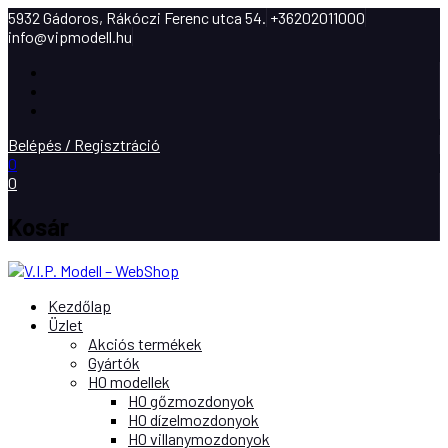
5932 Gádoros, Rákóczi Ferenc utca 54.
+36202011000
info@vipmodell.hu
Facebook
Instagram
Youtube
Belépés / Regisztráció
0
0
Kosár
Kezdőlap
Üzlet
Akciós termékek
Gyártók
H0 modellek
H0 gőzmozdonyok
H0 dízelmozdonyok
H0 villanymozdonyok