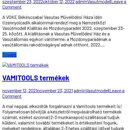
szeptember 23, 2022
október 12, 2022
admin
Vasutmodell
Leave a
on
Comment
XVIII.
A VOKE Békéscsabai Vasutas Művelődési Háza idén
Nemzetközi
tizennyolcadik alkalommal rendezi meg a Nemzetközi
Vasútmodell
Vasútmodell Kiállítás és Mozdonyparádét 2022. szeptember 23-
Kiállítás
25. között. A kiállításnak a Vasutas Művelődési Ház és a
és
Vasútállomás egykori váróterme, a Mozdonyparádénak a
Mozdonyparádé
vasútállomás rakodóvágányai adnak otthont. 2022.…
Tovább
VAMITOOLS termékek
november 12, 2021
november 23, 2021
admin
Vasutmodell
Leave a
on
Comment
VAMITOOLS
A mai nappal, elkezdtük forgalmazni a Vamitools termékeit is!
termékek
Folyamatosan bővítjük a készletről megvásárolható termékek
számát, ezeket azonnal (2-3 munkanapos) szállítással tudjuk
küldeni, valamint további termékeket is értékesíteni fogunk,
melyeket rendelésre, általában 2-3 hetes szállítási idővel tudunk