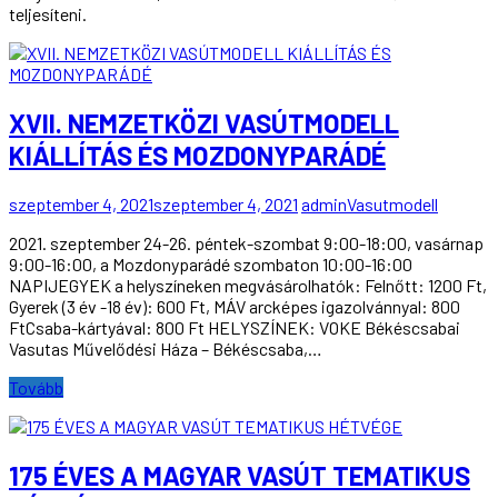
teljesíteni.
XVII. NEMZETKÖZI VASÚTMODELL
KIÁLLÍTÁS ÉS MOZDONYPARÁDÉ
szeptember 4, 2021
szeptember 4, 2021
admin
Vasutmodell
2021. szeptember 24-26. péntek-szombat 9:00-18:00, vasárnap
9:00-16:00, a Mozdonyparádé szombaton 10:00-16:00
NAPIJEGYEK a helyszíneken megvásárolhatók: Felnőtt: 1200 Ft,
Gyerek (3 év -18 év): 600 Ft, MÁV arcképes igazolvánnyal: 800
FtCsaba-kártyával: 800 Ft HELYSZÍNEK: VOKE Békéscsabai
Vasutas Művelődési Háza – Békéscsaba,…
Tovább
175 ÉVES A MAGYAR VASÚT TEMATIKUS