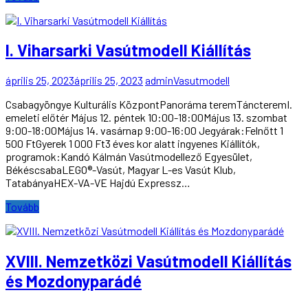
I. Viharsarki Vasútmodell Kiállítás
április 25, 2023
április 25, 2023
admin
Vasutmodell
Csabagyöngye Kulturális KözpontPanoráma teremTáncteremI.
emeleti előtér Május 12. péntek 10:00-18:00Május 13. szombat
9:00-18:00Május 14. vasárnap 9:00-16:00 Jegyárak:Felnőtt 1
500 FtGyerek 1 000 Ft3 éves kor alatt ingyenes Kiállítók,
programok:Kandó Kálmán Vasútmodellező Egyesület,
BékéscsabaLEGO®-Vasút, Magyar L-es Vasút Klub,
TatabányaHEX-VA-VE Hajdú Expressz…
Tovább
XVIII. Nemzetközi Vasútmodell Kiállítás
és Mozdonyparádé