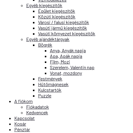
Egyéb kiegészítők
Épület kiegészítők
Közúti kiegészítők
Városi / falusi kiegészítők
Vasúti jármű kiegészítők
Vasúti környezet kiegészítők
Egyéb ajándéktárgyak
Bögrék
Anya, Anyák napja
Apa, Apák napja
Film, Mozi
Szerelem, Valentin nap
Vonat, mozdony
Festmények
Hűtőmágnesek
Kulcstartók
Puzzle
A fiókom
Fiókadatok
Kedvencek
Kapcsolat
Kosár
Pénztár