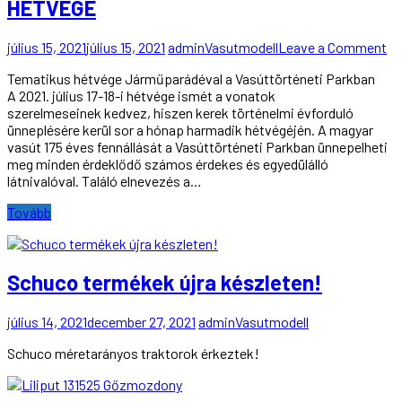
HÉTVÉGE
on
július 15, 2021
július 15, 2021
admin
Vasutmodell
Leave a Comment
17
Tematikus hétvége Járműparádéval a Vasúttörténeti Parkban
É
A 2021. július 17-18-i hétvége ismét a vonatok
A
szerelmeseinek kedvez, hiszen kerek történelmi évforduló
M
ünneplésére kerül sor a hónap harmadik hétvégéjén. A magyar
VA
vasút 175 éves fennállását a Vasúttörténeti Parkban ünnepelheti
TE
meg minden érdeklődő számos érdekes és egyedülálló
H
látnivalóval. Találó elnevezés a…
Tovább
Schuco termékek újra készleten!
július 14, 2021
december 27, 2021
admin
Vasutmodell
Schuco méretarányos traktorok érkeztek!