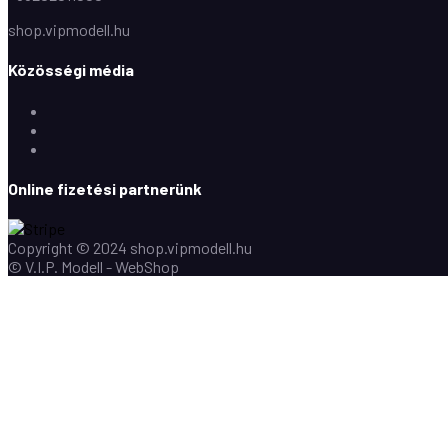
shop.vipmodell.hu
Közösségi média
Facebook
Instagram
Youtube
Online fizetési partnerünk
Copyright © 2024 shop.vipmodell.hu
© V.I.P. Modell - WebShop