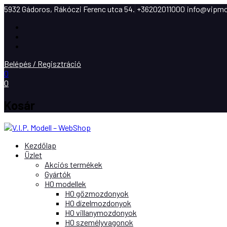
5932 Gádoros, Rákóczi Ferenc utca 54.
+36202011000
info@vipmo
Facebook
Instagram
Youtube
Belépés / Regisztráció
0
0
Kosár
Kezdőlap
Üzlet
Akciós termékek
Gyártók
H0 modellek
H0 gőzmozdonyok
H0 dízelmozdonyok
H0 villanymozdonyok
H0 személyvagonok