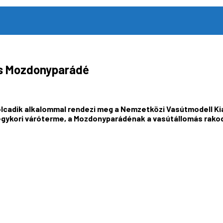
 és Mozdonyparádé
lcadik alkalommal rendezi meg a Nemzetközi Vasútmodell Ki
s egykori váróterme, a Mozdonyparádénak a vasútállomás rako