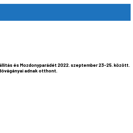
állítás és Mozdonyparádét 2022. szeptember 23-25. között.
dóvágányai adnak otthont.