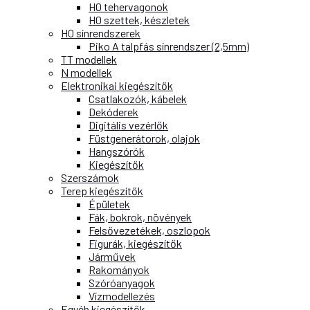
H0 tehervagonok
H0 szettek, készletek
H0 sínrendszerek
Piko A talpfás sínrendszer (2,5mm)
TT modellek
N modellek
Elektronikai kiegészítők
Csatlakozók, kábelek
Dekóderek
Digitális vezérlők
Füstgenerátorok, olajok
Hangszórók
Kiegészítők
Szerszámok
Terep kiegészítők
Épületek
Fák, bokrok, növények
Felsővezetékek, oszlopok
Figurák, kiegészítők
Járművek
Rakományok
Szóróanyagok
Vízmodellezés
Egyéb kiegészítők