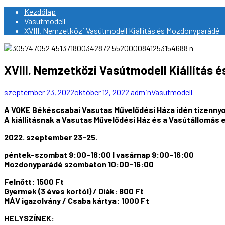
Kezdőlap
Vasutmodell
XVIII. Nemzetközi Vasútmodell Kiállítás és Mozdonyparádé
XVIII. Nemzetközi Vasútmodell Kiállítás
szeptember 23, 2022
október 12, 2022
admin
Vasutmodell
A VOKE Békéscsabai Vasutas Művelődési Háza idén tizennyo
A kiállításnak a Vasutas Művelődési Ház és a Vasútállomá
2022. szeptember 23-25.
péntek-szombat 9:00-18:00 | vasárnap 9:00-16:00
Mozdonyparádé szombaton 10:00-16:00
Felnőtt: 1500 Ft
Gyermek (3 éves kortól) / Diák: 800 Ft
MÁV igazolvány / Csaba kártya: 1000 Ft
HELYSZÍNEK: