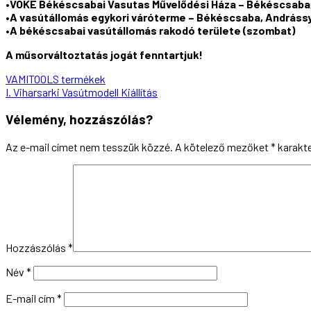
•VOKE Békéscsabai Vasutas Művelődési Háza – Békéscsaba,
•A vasútállomás egykori váróterme – Békéscsaba, Andrássy
•A békéscsabai vasútállomás rakodó területe (szombat)
A műsorváltoztatás jogát fenntartjuk!
Bejegyzés
VAMITOOLS termékek
I. Viharsarki Vasútmodell Kiállítás
navigáció
Vélemény, hozzászólás?
Az e-mail címet nem tesszük közzé.
A kötelező mezőket
*
karakter
Hozzászólás
*
Név
*
E-mail cím
*