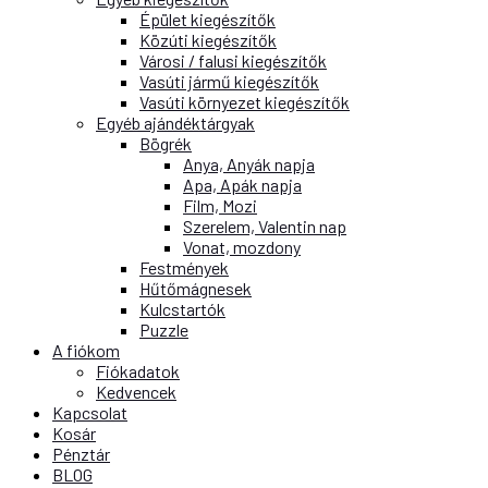
Épület kiegészítők
Közúti kiegészítők
Városi / falusi kiegészítők
Vasúti jármű kiegészítők
Vasúti környezet kiegészítők
Egyéb ajándéktárgyak
Bögrék
Anya, Anyák napja
Apa, Apák napja
Film, Mozi
Szerelem, Valentin nap
Vonat, mozdony
Festmények
Hűtőmágnesek
Kulcstartók
Puzzle
A fiókom
Fiókadatok
Kedvencek
Kapcsolat
Kosár
Pénztár
BLOG