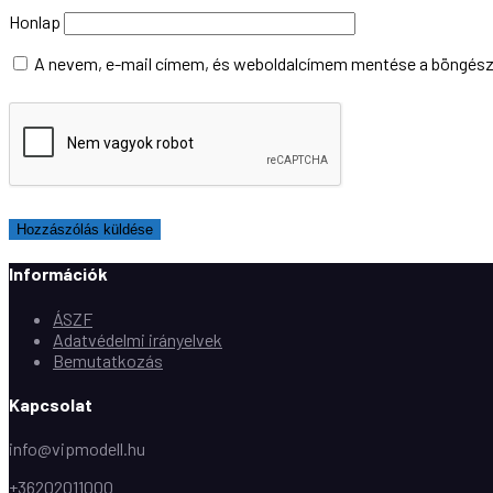
Honlap
A nevem, e-mail címem, és weboldalcímem mentése a böngés
Információk
ÁSZF
Adatvédelmi irányelvek
Bemutatkozás
Kapcsolat
info@vipmodell.hu
+36202011000